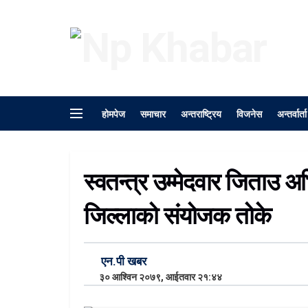
होमपेज
समाचार
अन्तराष्ट्रिय
विजनेस
अन्तर्वार्ता
स्वतन्त्र उम्मेदवार जिताउ 
जिल्लाको संयोजक तोके
एन.पी खबर
३० आश्विन २०७९, आईतवार २१:४४