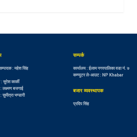
म
सम्पर्क
म्पादक : महेश सिंह
कार्यालय : ईलाम नगरपालिका वडा नं. ७
कम्प्युटर ले-आउट : NP Khabar
 सुरेश कार्की
 : लक्ष्मण बजगाई
बजार व्यवस्थापक
: सुमीत्रा भण्डारी
प्रदिप सिंह