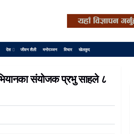
देश
जीवन शैली
मनोरञ्जन
विचार
खेलकुद
अभियानका संयोजक प्रभु साहले ८