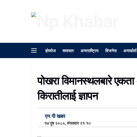
होमपेज
समाचार
अन्तराष्ट्रिय
विजनेस
अन्तर्वार्ता
पोखरा विमानस्थलबारे एकता 
किरातीलाई ज्ञापन
एन.पी खबर
१७ पुष २०८०, मंगलवार २१:१०