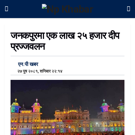
जनकपुरमा एक लाख २५ हजार दीप
प्रज्जवलन
एन.पी खबर
२७ पुष २०८१, शनिबार २२:१४