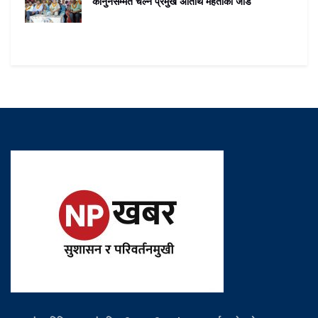
कानुनसम्मत चल्न प्रमुख अतिथि महतोको जोड