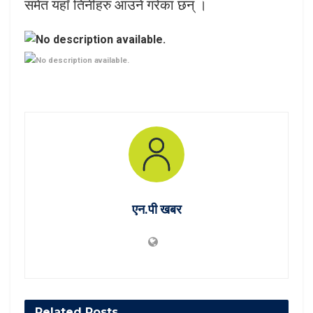
समेत यहाँ तिनीहरु आउने गरेका छन् ।
एन.पी खबर
Related
Posts