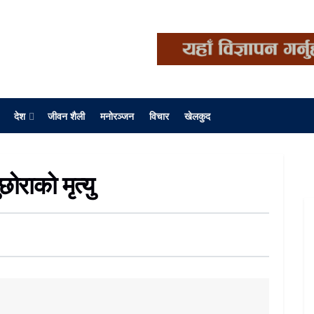
देश
जीवन शैली
मनोरञ्जन
विचार
खेलकुद
ोराको मृत्यु