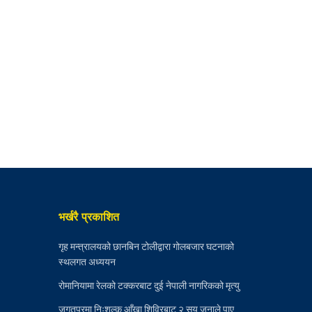
भर्खरै प्रकाशित
गृह मन्त्रालयको छानबिन टोलीद्वारा गोलबजार घटनाको
स्थलगत अध्ययन
रोमानियामा रेलको टक्करबाट दुई नेपाली नागरिकको मृत्यु
जगतपुरमा निःशुल्क आँखा शिविरबाट २ सय जनाले पाए