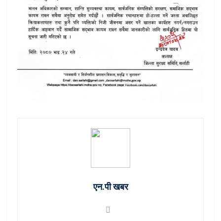
एन.पी खबर