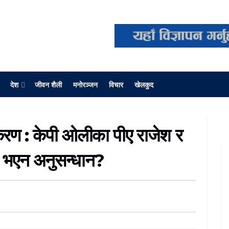
देश
जीवन शैली
मनोरञ्जन
विचार
खेलकुद
रकरण : केपी ओलीका पीए राजेश र
िन भएन अनुसन्धान?