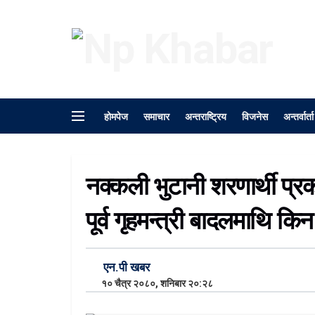
होमपेज
समाचार
अन्तराष्ट्रिय
विजनेस
अन्तर्वार्ता
नक्कली भुटानी शरणार्थी प्
पूर्व गृहमन्त्री बादलमाथि क
एन.पी खबर
१० चैत्र २०८०, शनिबार २०:२८