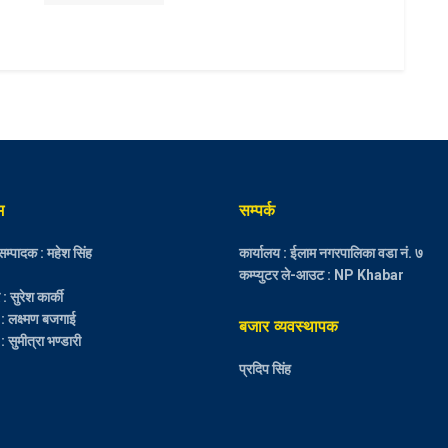
म
सम्पर्क
म्पादक : महेश सिंह
कार्यालय : ईलाम नगरपालिका वडा नं. ७
कम्प्युटर ले-आउट : NP Khabar
 सुरेश कार्की
 : लक्ष्मण बजगाई
बजार व्यवस्थापक
: सुमीत्रा भण्डारी
प्रदिप सिंह