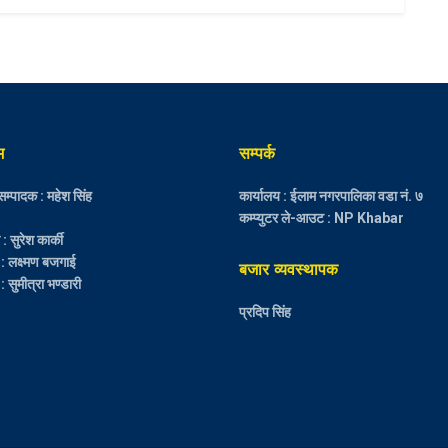
म
सम्पर्क
म्पादक : महेश सिंह
कार्यालय : ईलाम नगरपालिका वडा नं. ७
कम्प्युटर ले-आउट : NP Khabar
 सुरेश कार्की
 : लक्ष्मण बजगाई
बजार व्यवस्थापक
: सुमीत्रा भण्डारी
प्रदिप सिंह