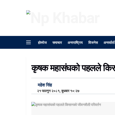
होमपेज
समाचार
अन्तराष्ट्रिय
विजनेस
अन्तर्वार्ता
कृषक महासंघको पहलले किस
महेश सिंह
२१ फाल्गुन २०८१, बुधबार १०:२७