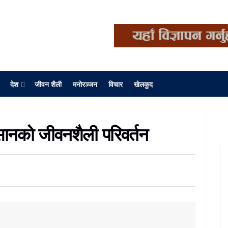
देश
जीवन शैली
मनोरञ्जन
विचार
खेलकुद
ानको जीवनशैली परिवर्तन