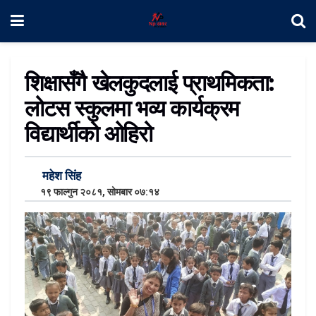
शिक्षासँगै खेलकुदलाई प्राथमिकता:
लोटस स्कुलमा भव्य कार्यक्रम
विद्यार्थीको ओहिरो
महेश सिंह
१९ फाल्गुन २०८१, सोमबार ०७:१४