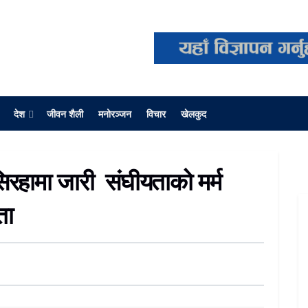
देश
जीवन शैली
मनोरञ्जन
विचार
खेलकुद
रहामा जारी संघीयताको मर्म
ता