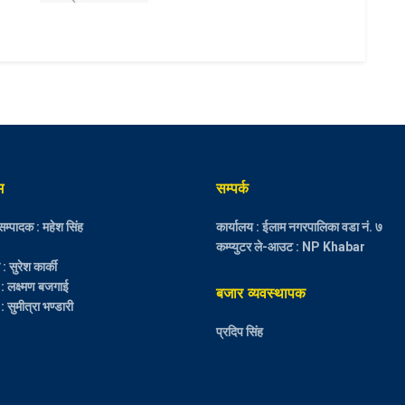
म
सम्पर्क
म्पादक : महेश सिंह
कार्यालय : ईलाम नगरपालिका वडा नं. ७
कम्प्युटर ले-आउट : NP Khabar
 सुरेश कार्की
 : लक्ष्मण बजगाई
बजार व्यवस्थापक
: सुमीत्रा भण्डारी
प्रदिप सिंह