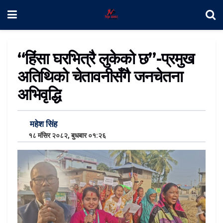
“हिंसा घरभित्रै लुकेको छ”-प्रमुख
अतिथिको चेतावनीसँगै जनचेतना
अभिवृद्धि
महेश सिंह
१८ मंसिर २०८२, बुधबार ०१:२६