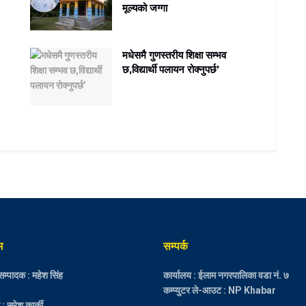
मूल्यको जग्गा
मधेसमै गुणस्तरीय शिक्षा सम्भव
छ,विद्यार्थी पलायन रोक्नुपर्छ’
म
सम्पर्क
म्पादक : महेश सिंह
कार्यालय : ईलाम नगरपालिका वडा नं. ७
कम्प्युटर ले-आउट : NP Khabar
 सुरेश कार्की