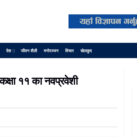
देश
जीवन शैली
मनोरञ्जन
विचार
खेलकुद
कक्षा ११ का नवप्रवेशी