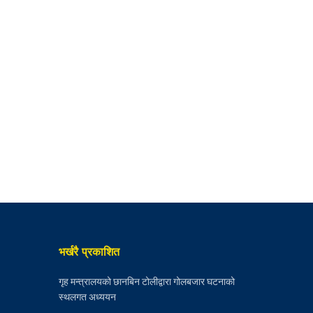
भर्खरै प्रकाशित
गृह मन्त्रालयको छानबिन टोलीद्वारा गोलबजार घटनाको
स्थलगत अध्ययन